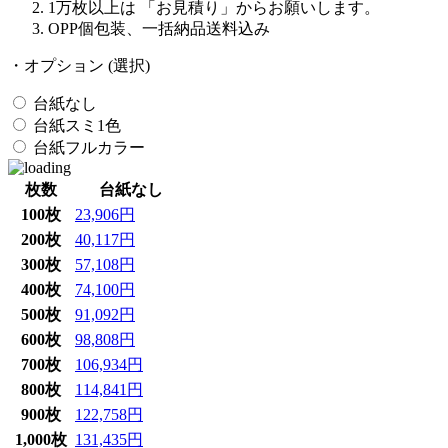
1万枚以上は 「お見積り」からお願いします。
OPP個包装、一括納品送料込み
・オプション (選択)
台紙なし
台紙スミ1色
台紙フルカラー
枚数
台紙なし
100枚
23,906円
200枚
40,117円
300枚
57,108円
400枚
74,100円
500枚
91,092円
600枚
98,808円
700枚
106,934円
800枚
114,841円
900枚
122,758円
1,000枚
131,435円