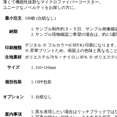
薄くて機能性抜群なマイクロファイバーコースター。
ユニークなノベルティをお探しの方に。
最小注文
100枚
(台紙なし)
サンプル制作約３～５日、サンプル画像確
納期
サンプル現物確認ご希望の場合は、約2.5
デジタル
※ フルカラー(CMYK) 印刷になります
印刷種類
※ 昇華プリントため、画面上の色味と異なるこ
生地素材
ポリエステル70％ + ナイロン30％
※ ポリエステ
サイズ
110×110mm
個別包装
OPP包装
オプション
台紙なし
黒を表現したい場合はリッチブラックではな
案内事項