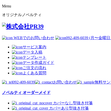
Menu
オリジナルノベルティ
WEBでのお問い合わせ
092-409-6039 (月〜金曜日、0
サービス案内
データ入稿
テンプレート
データ作成ガイド
ご注文の流れ
よくある質問
092-409-6039
お問い合わせ
無料サン
ノベルティ オーダーメイド
カバーなし型抜き付箋
カバーあり型抜き付箋