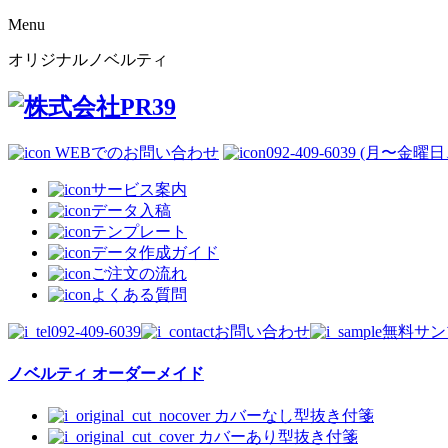
Menu
オリジナルノベルティ
WEBでのお問い合わせ
092-409-6039 (月〜金曜日、0
サービス案内
データ入稿
テンプレート
データ作成ガイド
ご注文の流れ
よくある質問
092-409-6039
お問い合わせ
無料サン
ノベルティ オーダーメイド
カバーなし型抜き付箋
カバーあり型抜き付箋